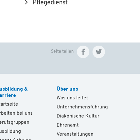
Pflegedienst
Seite teilen
usbildung &
Über uns
arriere
Was uns leitet
tartseite
Unternehmensführung
rbeiten bei uns
Diakonische Kultur
erufsgruppen
Ehrenamt
usbildung
Veranstaltungen