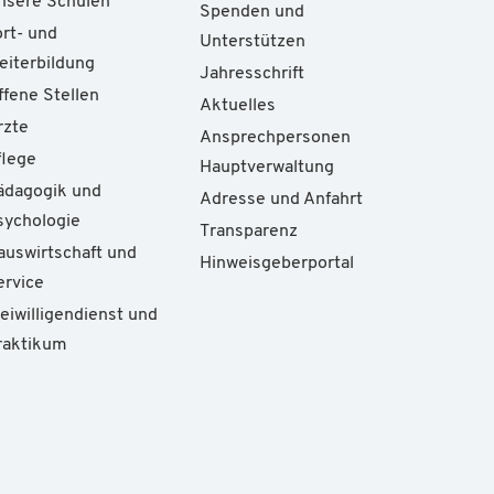
nsere Schulen
Spenden und
ort- und
Unterstützen
eiterbildung
Jahresschrift
ffene Stellen
Aktuelles
rzte
Ansprechpersonen
flege
Hauptverwaltung
ädagogik und
Adresse und Anfahrt
sychologie
Transparenz
auswirtschaft und
Hinweisgeberportal
ervice
reiwilligendienst und
raktikum