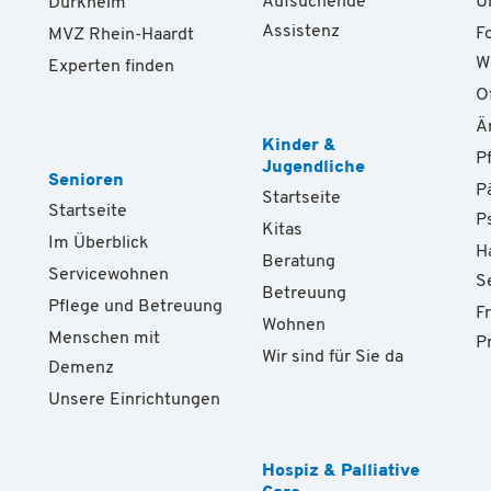
Aufsuchende
U
Dürkheim
Assistenz
F
MVZ Rhein-Haardt
W
Experten finden
O
Ä
Kinder &
P
Jugendliche
Senioren
P
Startseite
Startseite
P
Kitas
Im Überblick
H
Beratung
Servicewohnen
S
Betreuung
Pflege und Betreuung
F
Wohnen
Menschen mit
P
Wir sind für Sie da
Demenz
Unsere Einrichtungen
Hospiz & Palliative