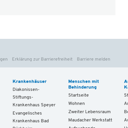
ngen
Erklärung zur Barrierefreiheit
Barriere melden
Krankenhäuser
Menschen mit
A
Behinderung
K
Diakonissen-
Startseite
S
Stiftungs-
Wohnen
A
Krankenhaus Speyer
Zweiter Lebensraum
B
Evangelisches
Maudacher Werkstatt
A
Krankenhaus Bad