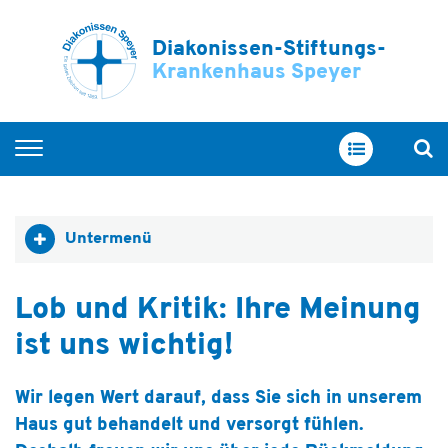
Diakonissen-Stiftungs-
Krankenhaus Speyer
Home
Kliniken & Zentren
Untermenü
Service & Betreuung
Ihr Aufenthalt
Lob und Kritik: Ihre Meinung
Über uns
ist uns wichtig!
Ausbildung & Karriere
Wir legen Wert darauf, dass Sie sich in unserem
Haus gut behandelt und versorgt fühlen.