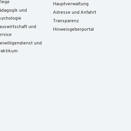
flege
Hauptverwaltung
ädagogik und
Adresse und Anfahrt
sychologie
Transparenz
auswirtschaft und
Hinweisgeberportal
ervice
reiwilligendienst und
raktikum