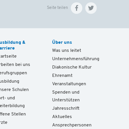
Seite teilen
usbildung &
Über uns
arriere
Was uns leitet
tartseite
Unternehmensführung
rbeiten bei uns
Diakonische Kultur
erufsgruppen
Ehrenamt
usbildung
Veranstaltungen
nsere Schulen
Spenden und
ort- und
Unterstützen
eiterbildung
Jahresschrift
ffene Stellen
Aktuelles
rzte
Ansprechpersonen