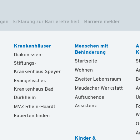
ngen
Erklärung zur Barrierefreiheit
Barriere melden
Krankenhäuser
Menschen mit
A
Behinderung
K
Diakonissen-
Startseite
S
Stiftungs-
Wohnen
A
Krankenhaus Speyer
Zweiter Lebensraum
B
Evangelisches
Maudacher Werkstatt
A
Krankenhaus Bad
Aufsuchende
U
Dürkheim
Assistenz
F
MVZ Rhein-Haardt
W
Experten finden
O
Ä
Kinder &