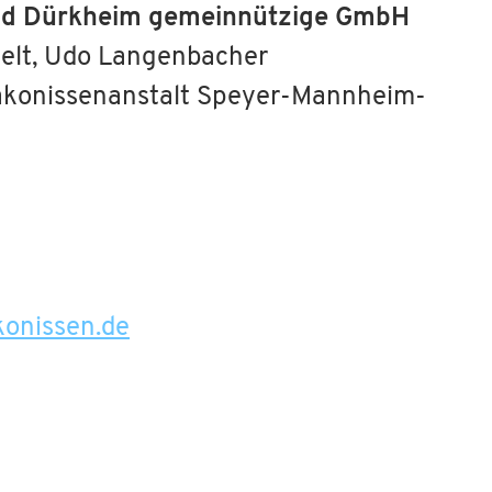
ad Dürkheim gemeinnützige GmbH
zelt, Udo Langenbacher
iakonissenanstalt Speyer-Mannheim-
konissen.de