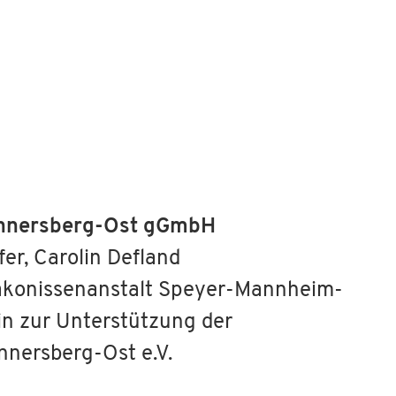
onnersberg-Ost gGmbH
er, Carolin Defland
iakonissenanstalt Speyer-Mannheim-
in zur Unterstützung der
nersberg-Ost e.V.