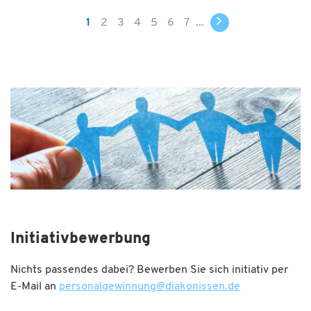
1
2
3
4
5
6
7
...
Initiativbewerbung
Nichts passendes dabei? Bewerben Sie sich initiativ per
E-Mail an
personalgewinnung
@
diakonissen.de