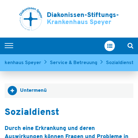
Diakonissen-Stiftungs-
Krankenhaus Speyer
Home
rankenhaus Speyer
Service & Betreuung
Sozialdienst
Kliniken & Zentren
Service & Betreuung
Untermenü
Ihr Aufenthalt
Über uns
Sozialdienst
Ausbildung & Karriere
Durch eine Erkrankung und deren
Auswirkungen können Fragen und Probleme in