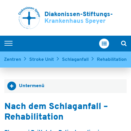
Diakonissen-Stiftungs-
Krankenhaus Speyer
Home
 & Zentren
Stroke Unit
Schlaganfall
Rehabilitation
Kliniken & Zentren
Service & Betreuung
Untermenü
Ihr Aufenthalt
Über uns
Nach dem Schlaganfall –
Ausbildung & Karriere
Rehabilitation