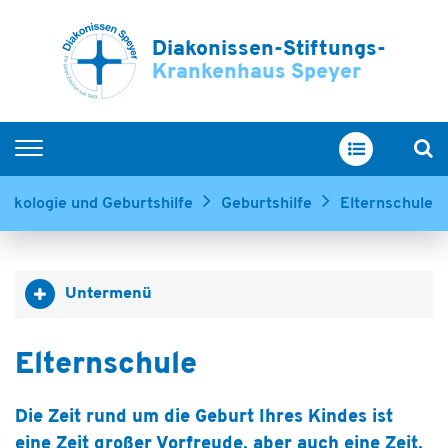
Diakonissen-Stiftungs-
Krankenhaus Speyer
Home
äkologie und Geburtshilfe
Geburtshilfe
Elternschule
Kliniken & Zentren
Service & Betreuung
Untermenü
Ihr Aufenthalt
Über uns
Elternschule
Ausbildung & Karriere
Die Zeit rund um die Geburt Ihres Kindes ist
eine Zeit großer Vorfreude, aber auch eine Zeit,