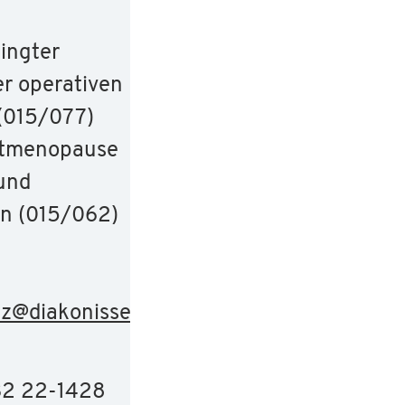
ingter
er operativen
(015/077)
stmenopause
 und
en (015/062)
tz
@
diakonissen.de
32 22-1428