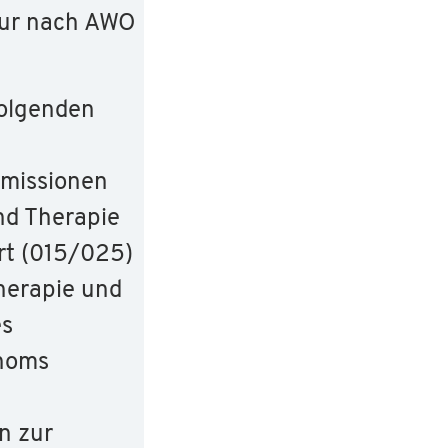
eur nach AWO
folgenden
mmissionen
nd Therapie
rt (015/025)
herapie und
es
noms
n zur