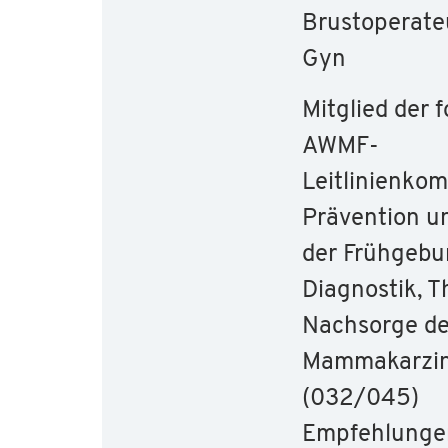
Brustoperat
Gyn
Mitglied der 
AWMF-
Leitlinienko
Prävention u
der Frühgebu
Diagnostik, T
Nachsorge d
Mammakarzi
(032/045)
Empfehlunge