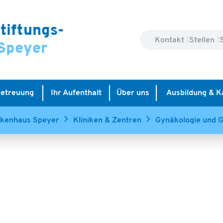
tiftungs-
Kontakt
Stellen
Speyer
Betreuung
Ihr Aufenthalt
Über uns
Ausbildung & K
nkenhaus Speyer
Kliniken & Zentren
Gynäkologie und G