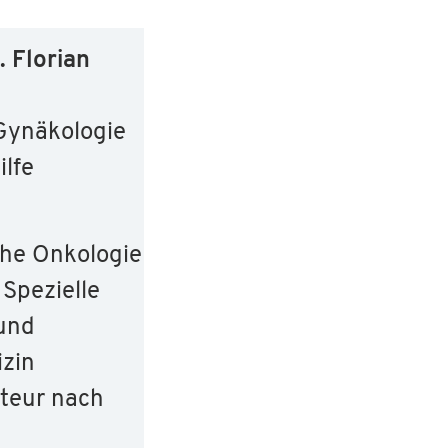
. Florian
 Gynäkologie
ilfe
he Onkologie
Spezielle
 und
izin
teur nach