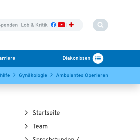
Spenden
Lob & Kritik
arriere
Diakonissen
hilfe
Gynäkologie
Ambulantes Operieren
Startseite
Team