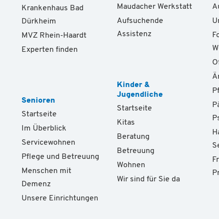
Maudacher Werkstatt
A
Krankenhaus Bad
Aufsuchende
U
Dürkheim
Assistenz
F
MVZ Rhein-Haardt
W
Experten finden
O
Ä
Kinder &
P
Jugendliche
Senioren
P
Startseite
Startseite
P
Kitas
Im Überblick
H
Beratung
Servicewohnen
S
Betreuung
Pflege und Betreuung
F
Wohnen
Menschen mit
P
Wir sind für Sie da
Demenz
Unsere Einrichtungen