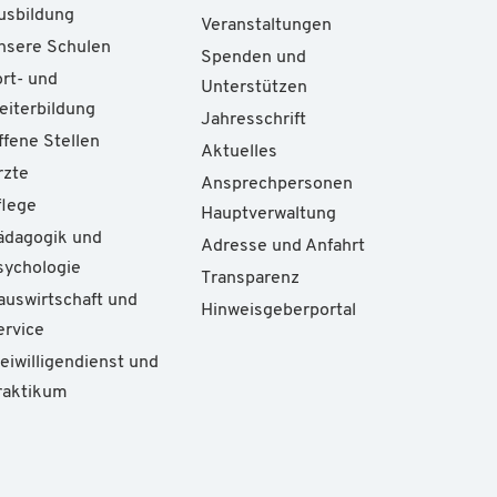
usbildung
Veranstaltungen
nsere Schulen
Spenden und
ort- und
Unterstützen
eiterbildung
Jahresschrift
ffene Stellen
Aktuelles
rzte
Ansprechpersonen
flege
Hauptverwaltung
ädagogik und
Adresse und Anfahrt
sychologie
Transparenz
auswirtschaft und
Hinweisgeberportal
ervice
reiwilligendienst und
raktikum