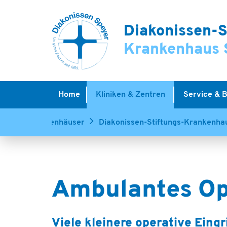
Diakonissen-S
Krankenhaus 
Home
Kliniken & Zentren
Service & 
Krankenhäuser
Diakonissen-Stiftungs-Krankenha
Ambulantes Op
Viele kleinere operative Eing