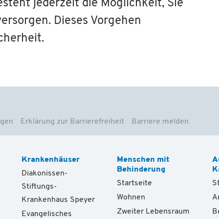
steht jederzeit die Möglichkeit, Sie
versorgen. Dieses Vorgehen
cherheit.
ngen
Erklärung zur Barrierefreiheit
Barriere melden
Krankenhäuser
Menschen mit
A
Behinderung
K
Diakonissen-
Startseite
S
Stiftungs-
Wohnen
A
Krankenhaus Speyer
Zweiter Lebensraum
B
Evangelisches