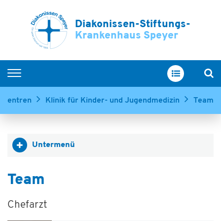
Diakonissen-Stiftungs-
Krankenhaus Speyer
Home
& Zentren
Klinik für Kinder- und Jugendmedizin
Team
Kliniken & Zentren
Service & Betreuung
Untermenü
Ihr Aufenthalt
Über uns
Team
Ausbildung & Karriere
Chefarzt