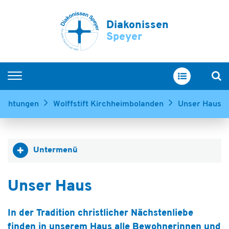
Diakonissen
Speyer
Startseite
richtungen
Wolffstift Kirchheimbolanden
Unser Haus
Im Überblick
Servicewohnen
Untermenü
Pflege und Betreuung
Menschen mit Demenz
Unser Haus
Unsere Einrichtungen
In der Tradition christlicher Nächstenliebe
finden in unserem Haus alle Bewohnerinnen und