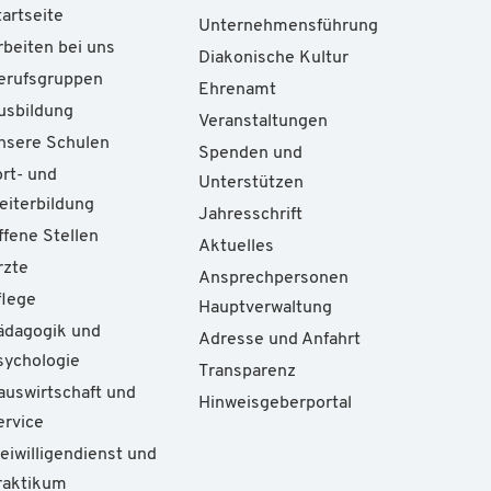
tartseite
Unternehmensführung
rbeiten bei uns
Diakonische Kultur
erufsgruppen
Ehrenamt
usbildung
Veranstaltungen
nsere Schulen
Spenden und
ort- und
Unterstützen
eiterbildung
Jahresschrift
ffene Stellen
Aktuelles
rzte
Ansprechpersonen
flege
Hauptverwaltung
ädagogik und
Adresse und Anfahrt
sychologie
Transparenz
auswirtschaft und
Hinweisgeberportal
ervice
reiwilligendienst und
raktikum