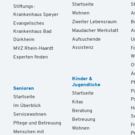
Startseite
S
Stiftungs-
Wohnen
A
Krankenhaus Speyer
Zweiter Lebensraum
B
Evangelisches
Maudacher Werkstatt
A
Krankenhaus Bad
Aufsuchende
U
Dürkheim
Assistenz
F
MVZ Rhein-Haardt
W
Experten finden
O
Ä
Kinder &
P
Jugendliche
Senioren
P
Startseite
Startseite
P
Kitas
Im Überblick
H
Beratung
Servicewohnen
S
Betreuung
Pflege und Betreuung
F
Wohnen
Menschen mit
P