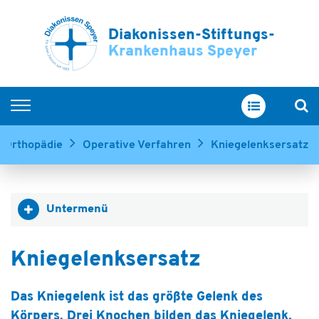
Diakonissen-Stiftungs-
Krankenhaus Speyer
Home
r Orthopädie
Operative Verfahren
Kniegelenksersatz
Kliniken & Zentren
Service & Betreuung
Untermenü
Ihr Aufenthalt
Über uns
Kniegelenksersatz
Ausbildung & Karriere
Das Kniegelenk ist das größte Gelenk des
Körpers. Drei Knochen bilden das Kniegelenk,