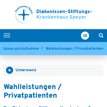
Diakonissen-Stiftungs-
Krankenhaus Speyer
Home
eldung und Aufnahme
Wahlleistungen / Privatpatienten
Kliniken & Zentren
Service & Betreuung
Untermenü
Ihr Aufenthalt
Über uns
Wahlleistungen /
Ausbildung & Karriere
Privatpatienten