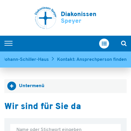
Diakonissen
Speyer
Startseite
r-Johann-Schiller-Haus
Kontakt: Ansprechperson finden
Im Überblick
Servicewohnen
Untermenü
Pflege und Betreuung
Menschen mit Demenz
Wir sind für Sie da
Unsere Einrichtungen