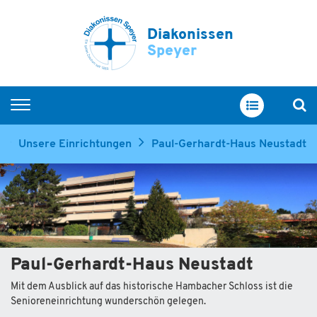
Diakonissen
Speyer
Startseite
Unsere Einrichtungen
Paul-Gerhardt-Haus Neustadt
Im Überblick
Servicewohnen
Pflege und Betreuung
Menschen mit Demenz
Paul-Gerhardt-Haus Neustadt
Unsere Einrichtungen
Mit dem Ausblick auf das historische Hambacher Schloss ist die
Senioreneinrichtung wunderschön gelegen.