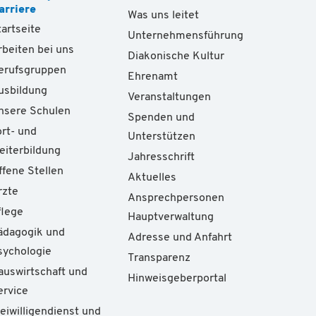
arriere
Was uns leitet
tartseite
Unternehmensführung
rbeiten bei uns
Diakonische Kultur
erufsgruppen
Ehrenamt
usbildung
Veranstaltungen
nsere Schulen
Spenden und
ort- und
Unterstützen
eiterbildung
Jahresschrift
ffene Stellen
Aktuelles
rzte
Ansprechpersonen
flege
Hauptverwaltung
ädagogik und
Adresse und Anfahrt
sychologie
Transparenz
auswirtschaft und
Hinweisgeberportal
ervice
reiwilligendienst und