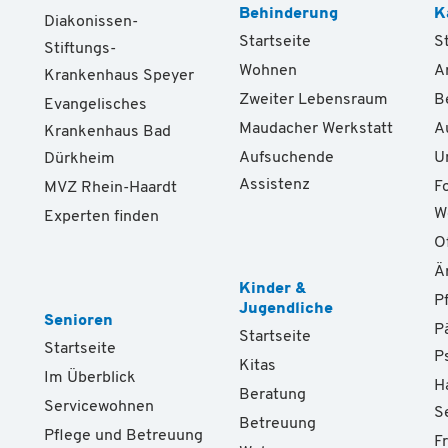
Behinderung
K
Diakonissen-
Startseite
S
Stiftungs-
Wohnen
A
Krankenhaus Speyer
Zweiter Lebensraum
B
Evangelisches
Maudacher Werkstatt
A
Krankenhaus Bad
Aufsuchende
U
Dürkheim
Assistenz
F
MVZ Rhein-Haardt
W
Experten finden
O
Ä
Kinder &
P
Jugendliche
Senioren
P
Startseite
Startseite
P
Kitas
Im Überblick
H
Beratung
Servicewohnen
S
Betreuung
Pflege und Betreuung
F