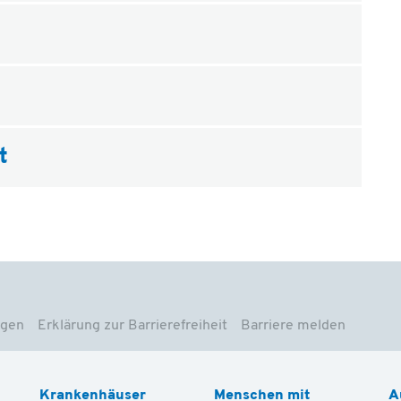
t
ngen
Erklärung zur Barrierefreiheit
Barriere melden
Krankenhäuser
Menschen mit
A