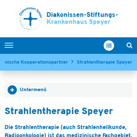
Diakonissen-Stiftungs-
Krankenhaus Speyer
Home
izinische Kooperationspartner
Strahlentherapie Speyer
Kliniken & Zentren
Service & Betreuung
Untermenü
Ihr Aufenthalt
Über uns
Strahlentherapie Speyer
Ausbildung & Karriere
Die Strahlentherapie (auch Strahlenheilkunde,
Radioonkologie) ist das medizinische Fachgebiet,