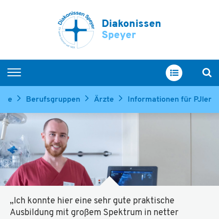
Diakonissen
Speyer
Startseite
iere
Berufsgruppen
Ärzte
Informationen für PJler
Arbeiten bei uns
Berufsgruppen
Ausbildung
Unsere Schulen
Fort- und Weiterbildung
„Ich konnte hier eine sehr gute praktische
Offene Stellen
Ausbildung mit großem Spektrum in netter