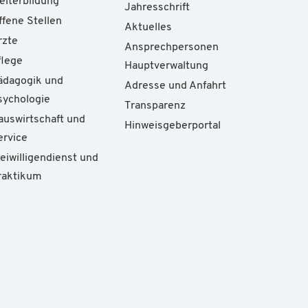
eiterbildung
Jahresschrift
ffene Stellen
Aktuelles
rzte
Ansprechpersonen
flege
Hauptverwaltung
ädagogik und
Adresse und Anfahrt
sychologie
Transparenz
auswirtschaft und
Hinweisgeberportal
ervice
reiwilligendienst und
raktikum