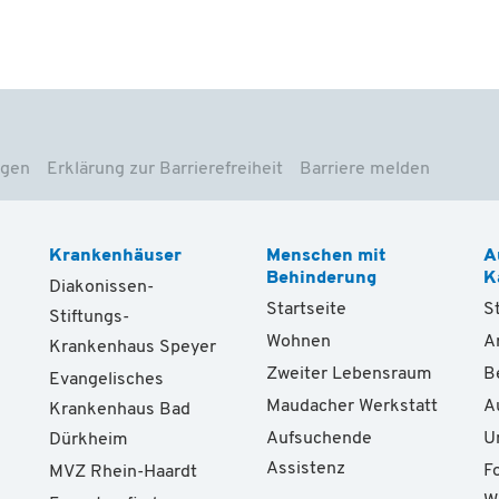
ngen
Erklärung zur Barrierefreiheit
Barriere melden
Krankenhäuser
Menschen mit
A
Behinderung
K
Diakonissen-
Startseite
S
Stiftungs-
Wohnen
A
Krankenhaus Speyer
Zweiter Lebensraum
B
Evangelisches
Maudacher Werkstatt
A
Krankenhaus Bad
Aufsuchende
U
Dürkheim
Assistenz
F
MVZ Rhein-Haardt