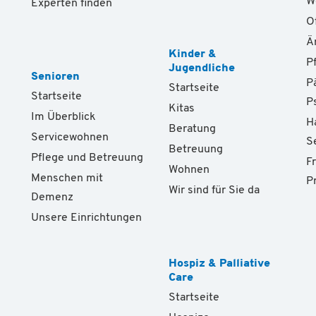
W
Experten finden
O
Ä
Kinder &
P
Jugendliche
Senioren
P
Startseite
Startseite
P
Kitas
Im Überblick
H
Beratung
Servicewohnen
S
Betreuung
Pflege und Betreuung
F
Wohnen
Menschen mit
P
Wir sind für Sie da
Demenz
Unsere Einrichtungen
Hospiz & Palliative
Care
Startseite