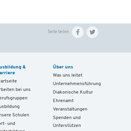
Seite teilen
usbildung &
Über uns
arriere
Was uns leitet
tartseite
Unternehmensführung
rbeiten bei uns
Diakonische Kultur
erufsgruppen
Ehrenamt
usbildung
Veranstaltungen
nsere Schulen
Spenden und
ort- und
Unterstützen