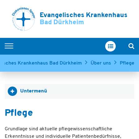
Evangelisches Krankenhaus
Bad Dürkheim
Home
lisches Krankenhaus Bad Dürkheim
Über uns
Pflege
Unsere Abteilungen
Service & Betreuung
Untermenü
Ihr Aufenthalt
Über uns
Pflege
Grundlage sind aktuelle pflegewissenschaftliche
Erkenntnisse und individuelle Patientenbedürfnisse,