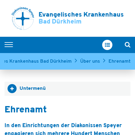
Evangelisches Krankenhaus
Bad Dürkheim
Home
ches Krankenhaus Bad Dürkheim
Über uns
Ehrenamt
Unsere Abteilungen
Service & Betreuung
Untermenü
Ihr Aufenthalt
Über uns
Ehrenamt
In den Einrichtungen der Diakonissen Speyer
engagieren sich mehrere Hundert Menschen