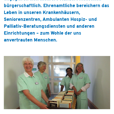
bürgerschaftlich. Ehrenamtliche bereichern das
Leben in unseren Krankenhäusern,
Seniorenzentren, Ambulanten Hospiz- und
Palliativ-Beratungsdiensten und anderen
Einrichtungen – zum Wohle der uns
anvertrauten Menschen.