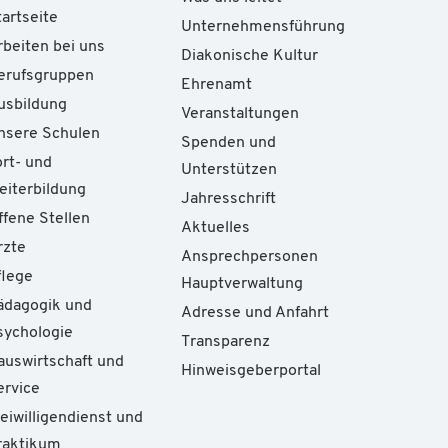
tartseite
Unternehmensführung
rbeiten bei uns
Diakonische Kultur
erufsgruppen
Ehrenamt
usbildung
Veranstaltungen
nsere Schulen
Spenden und
ort- und
Unterstützen
eiterbildung
Jahresschrift
ffene Stellen
Aktuelles
rzte
Ansprechpersonen
flege
Hauptverwaltung
ädagogik und
Adresse und Anfahrt
sychologie
Transparenz
auswirtschaft und
Hinweisgeberportal
ervice
reiwilligendienst und
raktikum