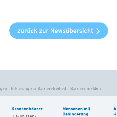
zurück zur Newsübersicht
ngen
Erklärung zur Barrierefreiheit
Barriere melden
Krankenhäuser
Menschen mit
A
Behinderung
K
Diakonissen-