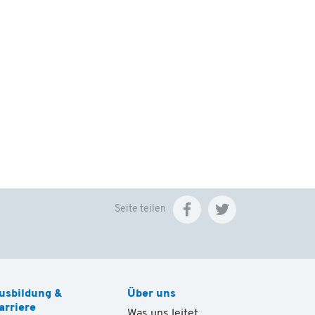
Seite teilen
usbildung &
Über uns
arriere
Was uns leitet