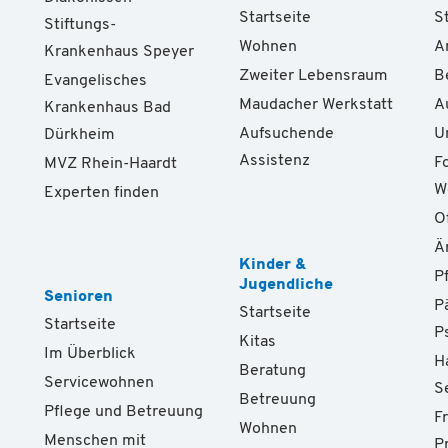
Startseite
S
Stiftungs-
Wohnen
A
Krankenhaus Speyer
Zweiter Lebensraum
B
Evangelisches
Maudacher Werkstatt
A
Krankenhaus Bad
Aufsuchende
U
Dürkheim
Assistenz
F
MVZ Rhein-Haardt
W
Experten finden
O
Ä
Kinder &
P
Jugendliche
Senioren
P
Startseite
Startseite
P
Kitas
Im Überblick
H
Beratung
Servicewohnen
S
Betreuung
Pflege und Betreuung
F
Wohnen
Menschen mit
P