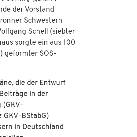
ände der Vorstand
bronner Schwestern
 Wolfgang Schell (siebter
inaus sorgte ein aus 100
g) geformter SOS-
äne, die der Entwurf
Beiträge in der
g (GKV-
urz GKV-BStabG)
ern in Deutschland