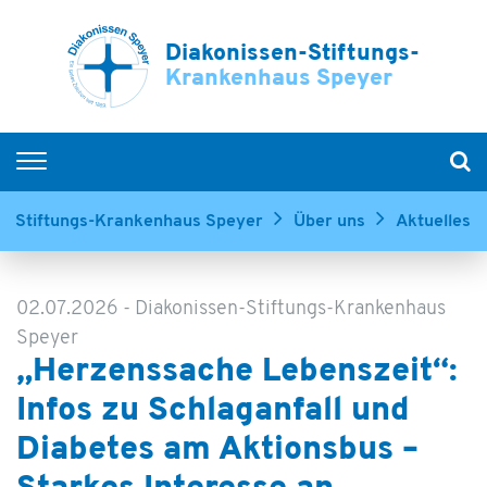
Diakonissen-Stiftungs-
Krankenhaus Speyer
Home
n-Stiftungs-Krankenhaus Speyer
Über uns
Aktuelles
Kliniken & Zentren
Service & Betreuung
02.07.2026
-
Diakonissen-Stiftungs-Krankenhaus
Ihr Aufenthalt
Speyer
„Herzenssache Lebenszeit“:
Über uns
Infos zu Schlaganfall und
Ausbildung & Karriere
Diabetes am Aktionsbus –