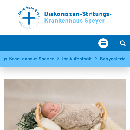
Diakonissen-Stiftungs-
Krankenhaus Speyer
Home
tungs-Krankenhaus Speyer
Ihr Aufenthalt
Babygalerie
Kliniken & Zentren
Service & Betreuung
Ihr Aufenthalt
Über uns
Ausbildung & Karriere