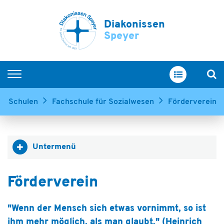
Diakonissen
Speyer
Startseite
re Schulen
Fachschule für Sozialwesen
Förderverein
Arbeiten bei uns
Berufsgruppen
Untermenü
Ausbildung
Unsere Schulen
Förderverein
Fort- und Weiterbildung
Offene Stellen
"Wenn der Mensch sich etwas vornimmt, so ist
ihm mehr möglich, als man glaubt." (Heinrich