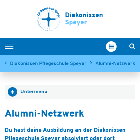
Diakonissen
Speyer
Startseite
n
Diakonissen Pflegeschule Speyer
Alumni-Netzwerk
Arbeiten bei uns
Berufsgruppen
Untermenü
Ausbildung
Unsere Schulen
Alumni-Netzwerk
Fort- und Weiterbildung
Offene Stellen
Du hast deine Ausbildung an der Diakonissen
Pflegeschule Speyer absolviert oder dort