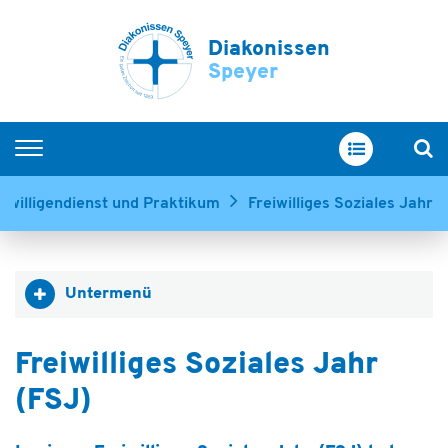
Diakonissen
Speyer
Startseite
eiwilligendienst und Praktikum
Freiwilliges Soziales Jahr
Arbeiten bei uns
Berufsgruppen
Untermenü
Ausbildung
Unsere Schulen
Freiwilliges Soziales Jahr
Fort- und Weiterbildung
(FSJ)
Offene Stellen