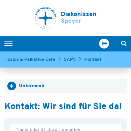
Diakonissen
Speyer
Startseite
Hospiz & Palliative Care
SAPV
Kontakt
Hospize
SAPV
Untermenü
Ambulante Hospizberatung
Palliativstationen
Kontakt: Wir sind für Sie da!