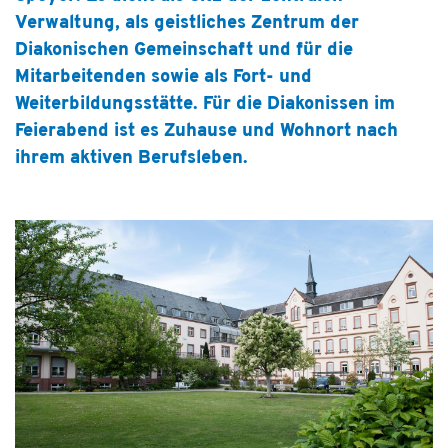
Hospiz & Palliative Care
Verwaltung, als geistliches Zentrum der
Ausbildung & Karriere
Diakonischen Gemeinschaft und für die
Mitarbeitenden sowie als Fort- und
Über uns
Weiterbildungsstätte. Für die Diakonissen im
Feierabend ist es Zuhause und Wohnort nach
ihrem aktiven Berufsleben.