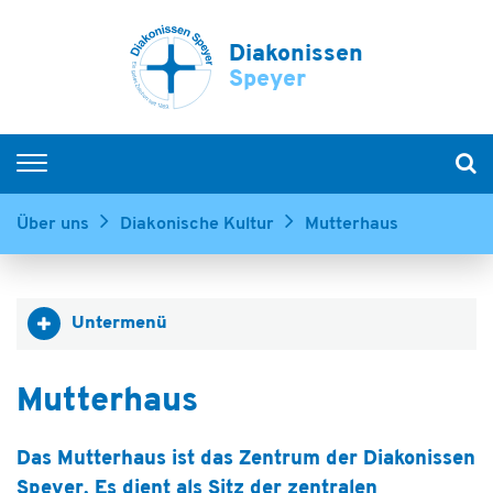
Diakonissen
Speyer
Krankenhäuser
Über uns
Diakonische Kultur
Mutterhaus
Diakonissen-Stiftungs-Krankenhaus Speyer
Evangelisches Krankenhaus Bad Dürkheim
MVZ Rhein-Haardt
Untermenü
Experten finden
Senioren
Mutterhaus
Menschen mit Behinderung
Das Mutterhaus ist das Zentrum der Diakonissen
Kinder & Jugendliche
Speyer. Es dient als Sitz der zentralen