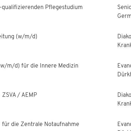
-qualifizierenden Pflegestudium
Seni
Germ
eitung (w/m/d)
Diako
Kran
 (w/m/d) für die Innere Medizin
Evan
Dürk
d) ZSVA / AEMP
Diako
Kran
) für die Zentrale Notaufnahme
Evan