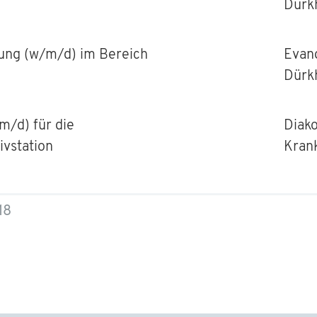
Dürk
tung (w/m/d) im Bereich
Evan
Dürk
m/d) für die
Diako
ivstation
Kran
18