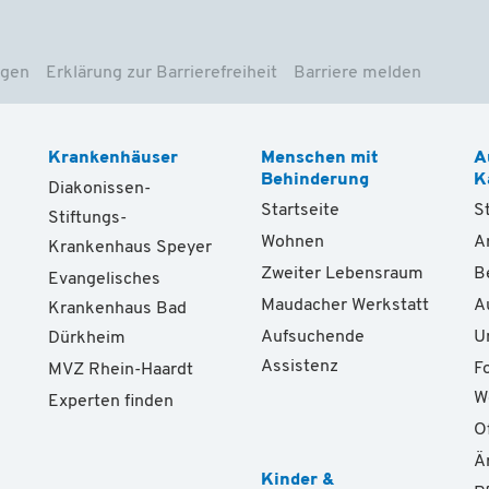
ngen
Erklärung zur Barrierefreiheit
Barriere melden
Krankenhäuser
Menschen mit
A
Behinderung
K
Diakonissen-
Startseite
S
Stiftungs-
Wohnen
A
Krankenhaus Speyer
Zweiter Lebensraum
B
Evangelisches
Maudacher Werkstatt
A
Krankenhaus Bad
Aufsuchende
U
Dürkheim
Assistenz
F
MVZ Rhein-Haardt
W
Experten finden
O
Ä
Kinder &