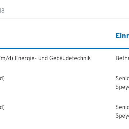
18
Ein
/m/d) Energie- und Gebäudetechnik
Beth
d)
Senio
Spey
d)
Senio
Spey