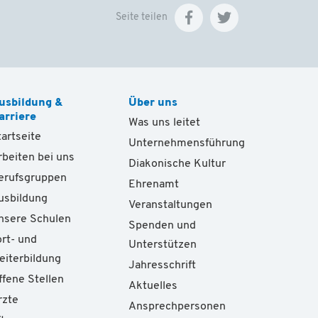
Seite teilen
usbildung &
Über uns
arriere
Was uns leitet
tartseite
Unternehmensführung
rbeiten bei uns
Diakonische Kultur
erufsgruppen
Ehrenamt
usbildung
Veranstaltungen
nsere Schulen
Spenden und
ort- und
Unterstützen
eiterbildung
Jahresschrift
ffene Stellen
Aktuelles
rzte
Ansprechpersonen