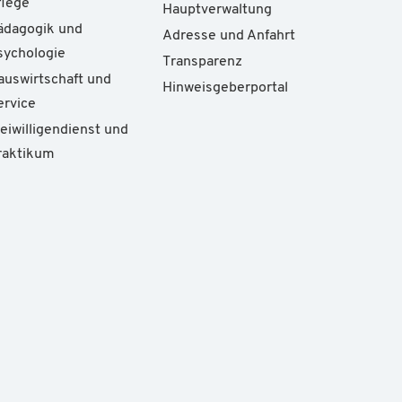
flege
Hauptverwaltung
ädagogik und
Adresse und Anfahrt
sychologie
Transparenz
auswirtschaft und
Hinweisgeberportal
ervice
reiwilligendienst und
raktikum