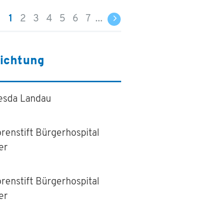
1
2
3
4
5
6
7
...
richtung
esda Landau
renstift Bürgerhospital
er
renstift Bürgerhospital
er