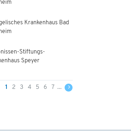
heim
gelisches Krankenhaus Bad
heim
nissen-Stiftungs-
kenhaus Speyer
1
2
3
4
5
6
7
...