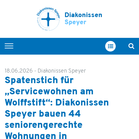
Diakonissen
Speyer
Startseite
Wohnen
18.06.2026
-
Diakonissen Speyer
Spatenstich für
Zweiter Lebensraum
„Servicewohnen am
Maudacher Werkstatt
Wolffstift“: Diakonissen
Aufsuchende Assistenz
Speyer bauen 44
seniorengerechte
Wohnungen in