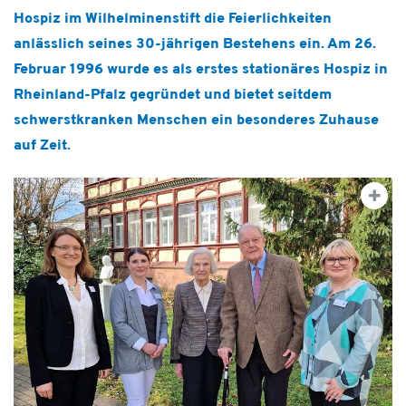
Hospiz im Wilhelminenstift die Feierlichkeiten
anlässlich seines 30-jährigen Bestehens ein. Am 26.
Februar 1996 wurde es als erstes stationäres Hospiz in
Rheinland-Pfalz gegründet und bietet seitdem
schwerstkranken Menschen ein besonderes Zuhause
auf Zeit.