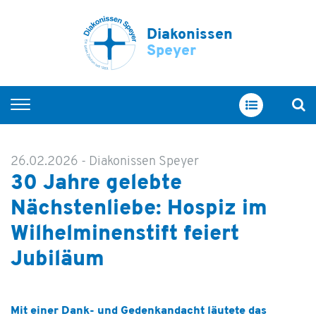
Diakonissen
Speyer
Startseite
Wohnen
26.02.2026
-
Diakonissen Speyer
30 Jahre gelebte
Zweiter Lebensraum
Nächstenliebe: Hospiz im
Maudacher Werkstatt
Wilhelminenstift feiert
Aufsuchende Assistenz
Jubiläum
Mit einer Dank- und Gedenkandacht läutete das