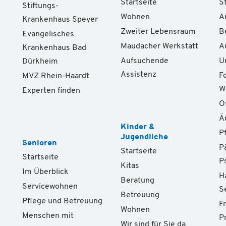
Startseite
S
Stiftungs-
Wohnen
A
Krankenhaus Speyer
Zweiter Lebensraum
B
Evangelisches
Maudacher Werkstatt
A
Krankenhaus Bad
Aufsuchende
U
Dürkheim
Assistenz
F
MVZ Rhein-Haardt
W
Experten finden
O
Ä
Kinder &
P
Jugendliche
Senioren
P
Startseite
Startseite
P
Kitas
Im Überblick
H
Beratung
Servicewohnen
S
Betreuung
Pflege und Betreuung
F
Wohnen
Menschen mit
P
Wir sind für Sie da