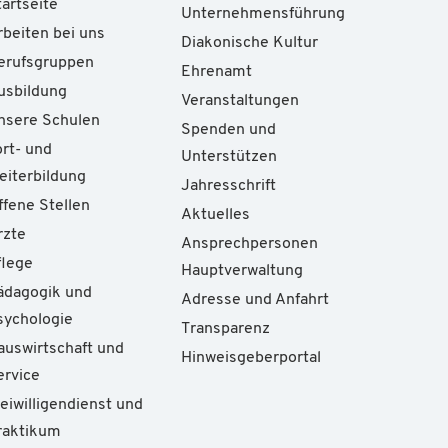
tartseite
Unternehmensführung
rbeiten bei uns
Diakonische Kultur
erufsgruppen
Ehrenamt
usbildung
Veranstaltungen
nsere Schulen
Spenden und
ort- und
Unterstützen
eiterbildung
Jahresschrift
ffene Stellen
Aktuelles
rzte
Ansprechpersonen
flege
Hauptverwaltung
ädagogik und
Adresse und Anfahrt
sychologie
Transparenz
auswirtschaft und
Hinweisgeberportal
ervice
reiwilligendienst und
raktikum