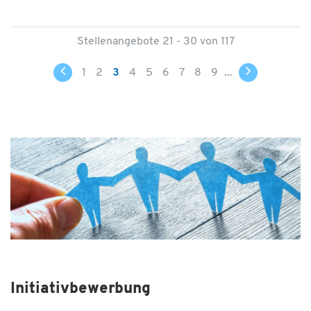
Stellenangebote 21 - 30 von 117
1
2
3
4
5
6
7
8
9
...
Initiativbewerbung