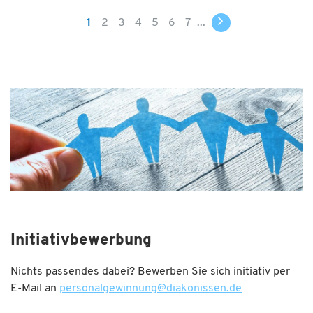
1
2
3
4
5
6
7
...
Initiativbewerbung
Nichts passendes dabei? Bewerben Sie sich initiativ per
E-Mail an
personalgewinnung
@
diakonissen.de