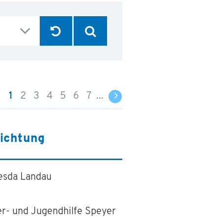
1
2
3
4
5
6
7
...
richtung
esda Landau
er- und Jugendhilfe Speyer