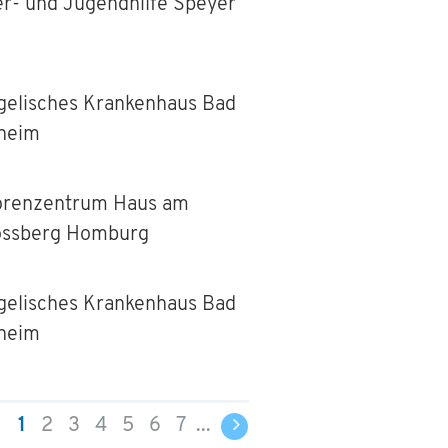
er- und Jugendhilfe Speyer
gelisches Krankenhaus Bad
heim
orenzentrum Haus am
ossberg Homburg
gelisches Krankenhaus Bad
heim
1
2
3
4
5
6
7
...