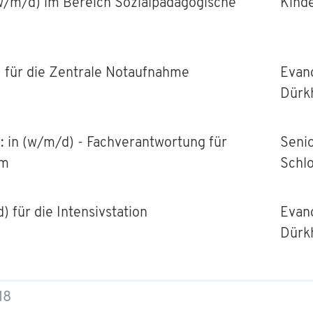
(w/m/d) im Bereich Sozialpädagogische
Kind
) für die Zentrale Notaufnahme
Evan
Dürk
 in (w/m/d) - Fachverantwortung für
Seni
am
Schl
 für die Intensivstation
Evan
Dürk
18