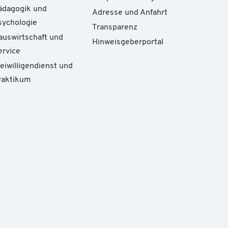
ädagogik und
Adresse und Anfahrt
sychologie
Transparenz
auswirtschaft und
Hinweisgeberportal
ervice
reiwilligendienst und
raktikum