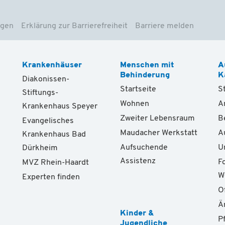
ngen
Erklärung zur Barrierefreiheit
Barriere melden
Krankenhäuser
Menschen mit
A
Behinderung
K
Diakonissen-
Startseite
S
Stiftungs-
Wohnen
A
Krankenhaus Speyer
Zweiter Lebensraum
B
Evangelisches
Maudacher Werkstatt
A
Krankenhaus Bad
Aufsuchende
U
Dürkheim
Assistenz
F
MVZ Rhein-Haardt
W
Experten finden
O
Ä
Kinder &
P
Jugendliche