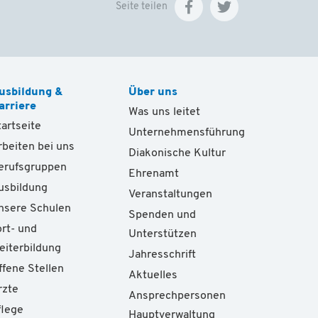
Seite teilen
usbildung &
Über uns
arriere
Was uns leitet
tartseite
Unternehmensführung
rbeiten bei uns
Diakonische Kultur
erufsgruppen
Ehrenamt
usbildung
Veranstaltungen
nsere Schulen
Spenden und
ort- und
Unterstützen
eiterbildung
Jahresschrift
ffene Stellen
Aktuelles
rzte
Ansprechpersonen
flege
Hauptverwaltung