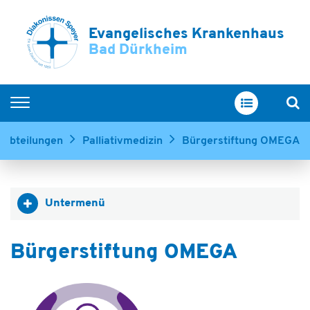
Evangelisches Krankenhaus
Bad Dürkheim
Home
 Abteilungen
Palliativmedizin
Bürgerstiftung OMEGA
Unsere Abteilungen
Service & Betreuung
Untermenü
Ihr Aufenthalt
Über uns
Bürgerstiftung OMEGA