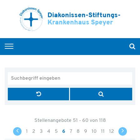
Diakonissen-Stiftungs-
Krankenhaus Speyer
Fachkräfte
Praktikum und Ausbildung
Medizinische Weiterbildung
Offene Stellen
Stellenangebote 51 - 60 von 118
1
2
3
4
5
6
7
8
9
10
11
12