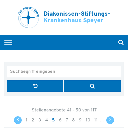
Diakonissen-Stiftungs-
Krankenhaus Speyer
Fachkräfte
Praktikum und Ausbildung
Medizinische Weiterbildung
Offene Stellen
Stellenangebote 41 - 50 von 117
1
2
3
4
5
6
7
8
9
10
11
...