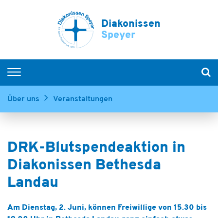
Diakonissen
Speyer
Krankenhäuser
Über uns
Veranstaltungen
Senioren
Menschen mit Behinderung
DRK-Blutspendeaktion in
Kinder & Jugendliche
Diakonissen Bethesda
Hospiz & Palliative Care
Ausbildung & Karriere
Über uns
Am Dienstag, 2. Juni, können Freiwillige von 15.30 bis