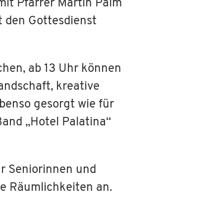
it Pfarrer Martin Palm
t den Gottesdienst
chen, ab 13 Uhr können
andschaft, kreative
benso gesorgt wie für
Band „Hotel Palatina“
ür Seniorinnen und
ie Räumlichkeiten an.