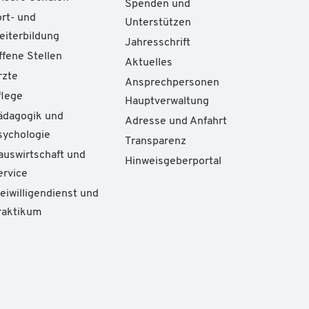
Spenden und
ort- und
Unterstützen
eiterbildung
Jahresschrift
ffene Stellen
Aktuelles
rzte
Ansprechpersonen
flege
Hauptverwaltung
ädagogik und
Adresse und Anfahrt
sychologie
Transparenz
auswirtschaft und
Hinweisgeberportal
ervice
reiwilligendienst und
raktikum