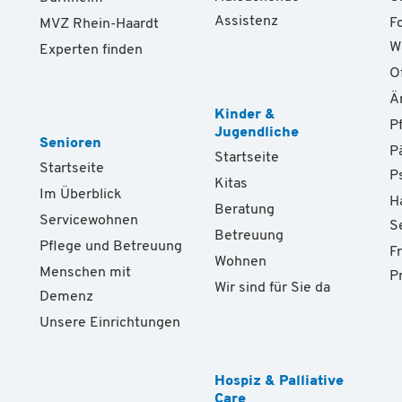
Assistenz
F
MVZ Rhein-Haardt
W
Experten finden
O
Ä
Kinder &
P
Jugendliche
Senioren
P
Startseite
Startseite
P
Kitas
Im Überblick
H
Beratung
Servicewohnen
S
Betreuung
Pflege und Betreuung
F
Wohnen
Menschen mit
P
Wir sind für Sie da
Demenz
Unsere Einrichtungen
Hospiz & Palliative
Care