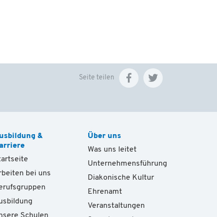
Seite teilen
usbildung &
Über uns
arriere
Was uns leitet
tartseite
Unternehmensführung
rbeiten bei uns
Diakonische Kultur
erufsgruppen
Ehrenamt
usbildung
Veranstaltungen
nsere Schulen