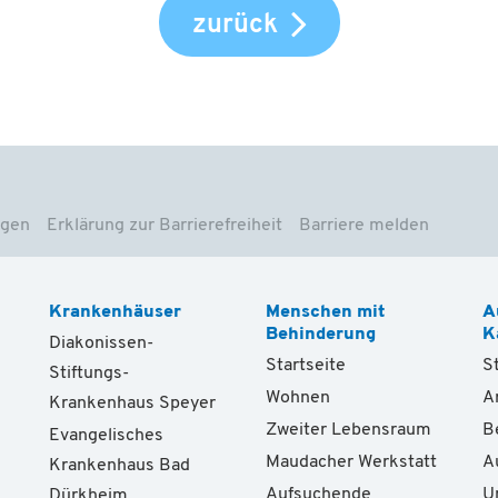
zurück
ngen
Erklärung zur Barrierefreiheit
Barriere melden
Krankenhäuser
Menschen mit
A
Behinderung
K
Diakonissen-
Startseite
S
Stiftungs-
Wohnen
A
Krankenhaus Speyer
Zweiter Lebensraum
B
Evangelisches
Maudacher Werkstatt
A
Krankenhaus Bad
Aufsuchende
U
Dürkheim