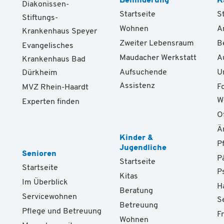
Behinderung
K
Diakonissen-
Startseite
S
Stiftungs-
Wohnen
A
Krankenhaus Speyer
Zweiter Lebensraum
B
Evangelisches
Maudacher Werkstatt
A
Krankenhaus Bad
Aufsuchende
U
Dürkheim
Assistenz
F
MVZ Rhein-Haardt
W
Experten finden
O
Ä
Kinder &
P
Jugendliche
Senioren
P
Startseite
Startseite
P
Kitas
Im Überblick
H
Beratung
Servicewohnen
S
Betreuung
Pflege und Betreuung
F
Wohnen