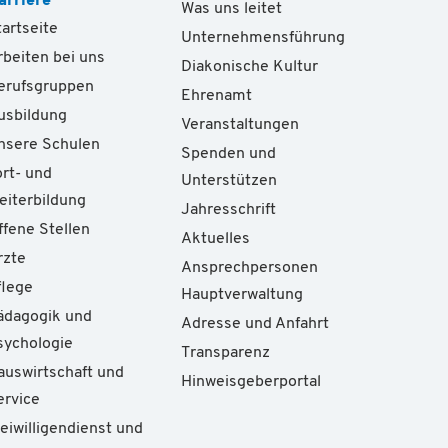
arriere
Was uns leitet
tartseite
Unternehmensführung
rbeiten bei uns
Diakonische Kultur
erufsgruppen
Ehrenamt
usbildung
Veranstaltungen
nsere Schulen
Spenden und
ort- und
Unterstützen
eiterbildung
Jahresschrift
ffene Stellen
Aktuelles
rzte
Ansprechpersonen
flege
Hauptverwaltung
ädagogik und
Adresse und Anfahrt
sychologie
Transparenz
auswirtschaft und
Hinweisgeberportal
ervice
reiwilligendienst und