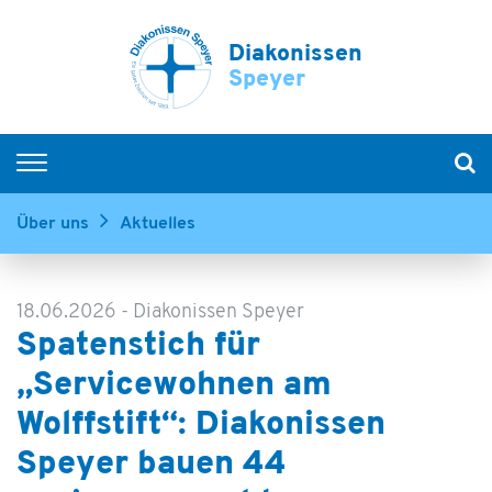
Diakonissen
Speyer
Krankenhäuser
Über uns
Aktuelles
Diakonissen-Stiftungs-Krankenhaus Speyer
Evangelisches Krankenhaus Bad Dürkheim
MVZ Rhein-Haardt
18.06.2026
-
Diakonissen Speyer
Experten finden
Spatenstich für
Senioren
„Servicewohnen am
Menschen mit Behinderung
Wolffstift“: Diakonissen
Speyer bauen 44
Kinder & Jugendliche