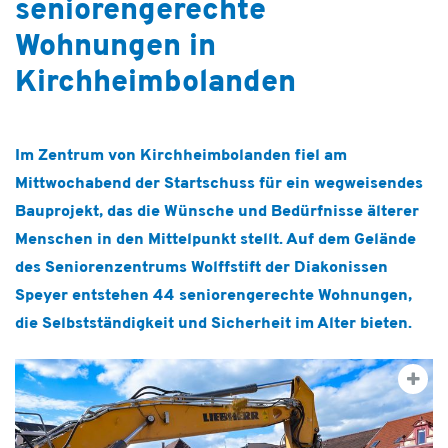
seniorengerechte
Hospiz & Palliative Care
Wohnungen in
Ausbildung & Karriere
Kirchheimbolanden
Über uns
Im Zentrum von Kirchheimbolanden fiel am
Mittwochabend der Startschuss für ein wegweisendes
Bauprojekt, das die Wünsche und Bedürfnisse älterer
Menschen in den Mittelpunkt stellt. Auf dem Gelände
des Seniorenzentrums Wolffstift der Diakonissen
Speyer entstehen 44 seniorengerechte Wohnungen,
die Selbstständigkeit und Sicherheit im Alter bieten.