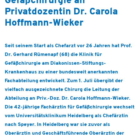
Gefäßchirurgie an
Hospiz & Palliative Care
Privatdozentin Dr. Carola
Ausbildung & Karriere
Hoffmann-Wieker
Über uns
Seit seinem Start als Chefarzt vor 26 Jahren hat Prof.
Dr. Gerhard Rümenapf (68) die Klinik für
Gefäßchirurgie am Diakonissen-Stiftungs-
Krankenhaus zu einer bundesweit anerkannten
Fachabteilung entwickelt. Zum 1. Juli übergibt der
vielfach ausgezeichnete Chirurg die Leitung der
Abteilung an Priv.-Doz. Dr. Carola Hoffmann-Wieker.
Die 42-jährige Fachärztin für Gefäßchirurgie wechselt
vom Universitätsklinikum Heidelberg als Chefärztin
nach Speyer. In Heidelberg war sie zuvor als
Oberärztin und Geschäftsführende Oberärztin der