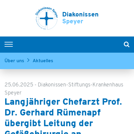
Diakonissen
Speyer
Krankenhäuser
Über uns
Aktuelles
Diakonissen-Stiftungs-Krankenhaus Speyer
Evangelisches Krankenhaus Bad Dürkheim
MVZ Rhein-Haardt
25.06.2025
-
Diakonissen-Stiftungs-Krankenhaus
Experten finden
Speyer
Langjähriger Chefarzt Prof.
Senioren
Dr. Gerhard Rümenapf
Menschen mit Behinderung
übergibt Leitung der
Kinder & Jugendliche