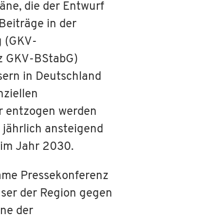
äne, die der Entwurf
Beiträge in der
g (GKV-
urz GKV-BStabG)
ern in Deutschland
nziellen
er entzogen werden
, jährlich ansteigend
h im Jahr 2030.
same Pressekonferenz
user der Region gegen
ne der