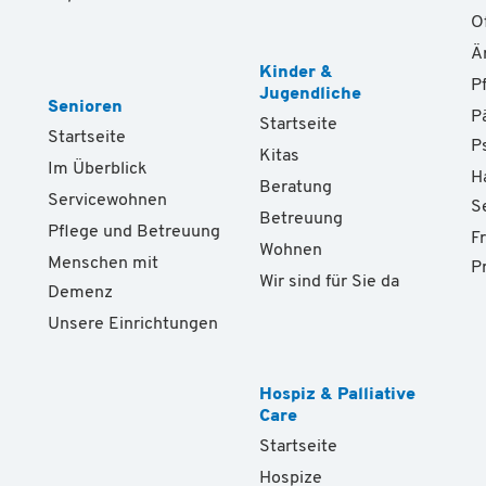
O
Ä
Kinder &
P
Jugendliche
Senioren
P
Startseite
Startseite
P
Kitas
Im Überblick
H
Beratung
Servicewohnen
S
Betreuung
Pflege und Betreuung
F
Wohnen
Menschen mit
P
Wir sind für Sie da
Demenz
Unsere Einrichtungen
Hospiz & Palliative
Care
Startseite
Hospize