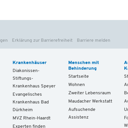
ngen
Erklärung zur Barrierefreiheit
Barriere melden
Krankenhäuser
Menschen mit
A
Behinderung
K
Diakonissen-
Startseite
S
Stiftungs-
Wohnen
A
Krankenhaus Speyer
Zweiter Lebensraum
B
Evangelisches
Maudacher Werkstatt
A
Krankenhaus Bad
Aufsuchende
U
Dürkheim
Assistenz
F
MVZ Rhein-Haardt
W
Experten finden