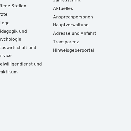
Jahresschrift
ffene Stellen
Aktuelles
rzte
Ansprechpersonen
flege
Hauptverwaltung
ädagogik und
Adresse und Anfahrt
sychologie
Transparenz
auswirtschaft und
Hinweisgeberportal
ervice
reiwilligendienst und
raktikum