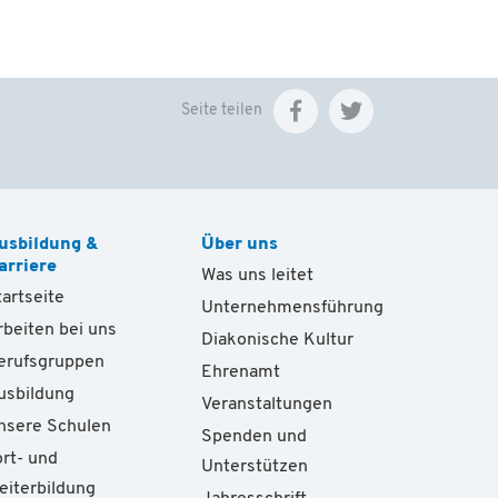
Seite teilen
usbildung &
Über uns
arriere
Was uns leitet
tartseite
Unternehmensführung
rbeiten bei uns
Diakonische Kultur
erufsgruppen
Ehrenamt
usbildung
Veranstaltungen
nsere Schulen
Spenden und
ort- und
Unterstützen
eiterbildung