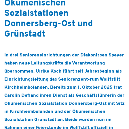
Ökumenischen
Hospiz & Palliative Care
Sozialstationen
Ausbildung & Karriere
Donnersberg-Ost und
Über uns
Grünstadt
In drei Senioreneinrichtungen der Diakonissen Speyer
haben neue Leitungskräfte die Verantwortung
übernommen. Ulrike Koch führt seit Jahresbeginn als
Einrichtungsleitung das Seniorenzent-rum Wolffstift
Kirchheimbolanden. Bereits zum 1. Oktober 2025 trat
Carolin Defland ihren Dienst als Geschäftsführerin der
Ökumenischen Sozialstation Donnersberg-Ost mit Sitz
in Kirchheimbolanden und der Ökumenischen
Sozialstation Grünstadt an. Beide wurden nun im
Rahmen einer Feierstunde im Wolffstift offiziell in