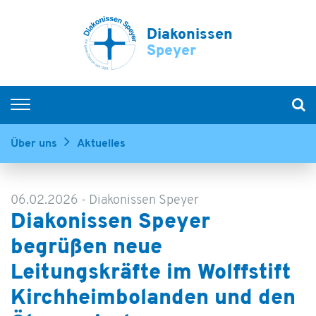
Diakonissen
Speyer
Krankenhäuser
Über uns
Aktuelles
Diakonissen-Stiftungs-Krankenhaus Speyer
Evangelisches Krankenhaus Bad Dürkheim
MVZ Rhein-Haardt
06.02.2026
-
Diakonissen Speyer
Experten finden
Diakonissen Speyer
Senioren
begrüßen neue
Menschen mit Behinderung
Leitungskräfte im Wolffstift
Kirchheimbolanden und den
Kinder & Jugendliche