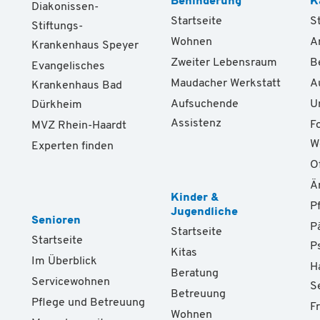
Behinderung
K
Diakonissen-
Startseite
S
Stiftungs-
Wohnen
A
Krankenhaus Speyer
Zweiter Lebensraum
B
Evangelisches
Maudacher Werkstatt
A
Krankenhaus Bad
Aufsuchende
U
Dürkheim
Assistenz
F
MVZ Rhein-Haardt
W
Experten finden
O
Ä
Kinder &
P
Jugendliche
Senioren
P
Startseite
Startseite
P
Kitas
Im Überblick
H
Beratung
Servicewohnen
S
Betreuung
Pflege und Betreuung
F
Wohnen