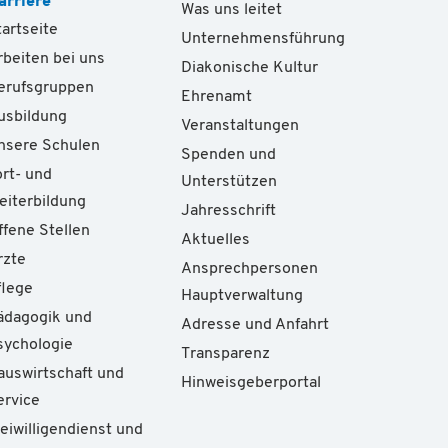
arriere
Was uns leitet
tartseite
Unternehmensführung
rbeiten bei uns
Diakonische Kultur
erufsgruppen
Ehrenamt
usbildung
Veranstaltungen
nsere Schulen
Spenden und
ort- und
Unterstützen
eiterbildung
Jahresschrift
ffene Stellen
Aktuelles
rzte
Ansprechpersonen
flege
Hauptverwaltung
ädagogik und
Adresse und Anfahrt
sychologie
Transparenz
auswirtschaft und
Hinweisgeberportal
ervice
reiwilligendienst und