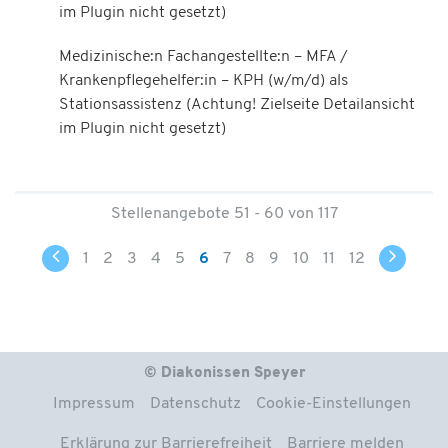
im Plugin nicht gesetzt)
Medizinische:n Fachangestellte:n – MFA /
Krankenpflegehelfer:in – KPH (w/m/d) als
Stationsassistenz (Achtung! Zielseite Detailansicht
im Plugin nicht gesetzt)
Stellenangebote 51 - 60 von 117
1
2
3
4
5
6
7
8
9
10
11
12
© Diakonissen Speyer
Impressum
Datenschutz
Cookie-Einstellungen
Erklärung zur Barrierefreiheit
Barriere melden