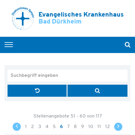
Evangelisches Krankenhaus
Bad Dürkheim
Home
Unsere Abteilungen
Service & Betreuung
Ihr Aufenthalt
Über uns
Stellenangebote 51 - 60 von 117
1
2
3
4
5
6
7
8
9
10
11
12